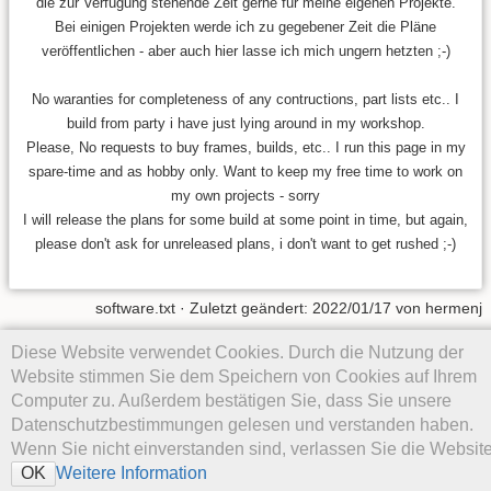
die zur Verfügung stehende Zeit gerne für meine eigenen Projekte.
Bei einigen Projekten werde ich zu gegebener Zeit die Pläne
veröffentlichen - aber auch hier lasse ich mich ungern hetzten ;-)
No waranties for completeness of any contructions, part lists etc.. I
build from party i have just lying around in my workshop.
Please, No requests to buy frames, builds, etc.. I run this page in my
spare-time and as hobby only. Want to keep my free time to work on
my own projects - sorry
I will release the plans for some build at some point in time, but again,
please don't ask for unreleased plans, i don't want to get rushed ;-)
software.txt
· Zuletzt geändert:
2022/01/17
von
hermenj
Diese Website verwendet Cookies. Durch die Nutzung der
Falls nicht anders bezeichnet, ist der Inhalt dieses Wikis unter der
folgenden Lizenz veröffentlicht:
CC Attribution-Noncommercial-
Website stimmen Sie dem Speichern von Cookies auf Ihrem
Share Alike 4.0 International
Computer zu. Außerdem bestätigen Sie, dass Sie unsere
Datenschutzbestimmungen gelesen und verstanden haben.
Wenn Sie nicht einverstanden sind, verlassen Sie die Website
Weitere Information
OK