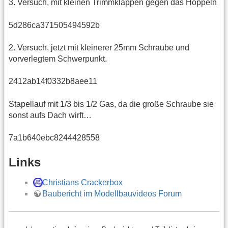
3. Versuch, mit kleinen Trimmklappen gegen das Hoppeln
5d286ca371505494592b
2. Versuch, jetzt mit kleinerer 25mm Schraube und
vorverlegtem Schwerpunkt.
2412ab14f0332b8aee11
Stapellauf mit 1/3 bis 1/2 Gas, da die große Schraube sie
sonst aufs Dach wirft…
7a1b640ebc8244428558
Links
Christians Crackerbox
Baubericht im Modellbauvideos Forum