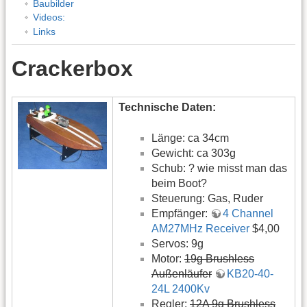
Baubilder
Videos:
Links
Crackerbox
Technische Daten:
Länge: ca 34cm
Gewicht: ca 303g
Schub: ? wie misst man das
beim Boot?
Steuerung: Gas, Ruder
Empfänger:
4 Channel
AM27MHz Receiver
$4,00
Servos: 9g
Motor:
19g Brushless
Außenläufer
KB20-40-
24L 2400Kv
Regler:
12A 9g Brushless