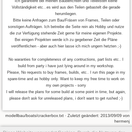
Ich garantiere bei meinen Bauberichten und Teilelisten keine
Vollständigkeit etc...es wird aus den Teilen gebastelt die gerade
herumliegen.
Bitte keine Anfragen zum Bau/Fräsen von Frames, Teilen oder
sonstigen Aufträgen. Ich betreibe die Seite rein als Hobby und nutze
die zur Verfügung stehende Zeit gerne für meine eigenen Projekte.
Bei einigen Projekten werde ich zu gegebener Zeit die Pläne
veröffentlichen - aber auch hier lasse ich mich ungern hetzten ;-)
No waranties for completeness of any contructions, part lists etc.. I
build from party i have just lying around in my workshop.
Please, No requests to buy frames, builds, etc.. I run this page in my
spare-time and as hobby only. Want to keep my free time to work on
my own projects - sorry
I will release the plans for some build at some point in time, but again,
please don't ask for unreleased plans, i don't want to get rushed ;-)
modellbau/boats/crackerbox.txt
· Zuletzt geändert:
2013/09/09
von
hermenj