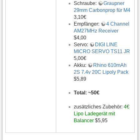
Schraube:
Graupner
29mm Carbonprop für M4
3,10€
Empfänger:
4 Channel
AM27MHz Receiver
$4,00
Servo:
DIGI LINE
MICRO SERVO TS11 JR
5,00€
Akku:
Rhino 610mAh
2S 7.4v 20C Lipoly Pack
$5,89
Total: ~50€
zusätzliches Zubehör:
4€
Lipo Ladegerät mit
Balancer
$5,95