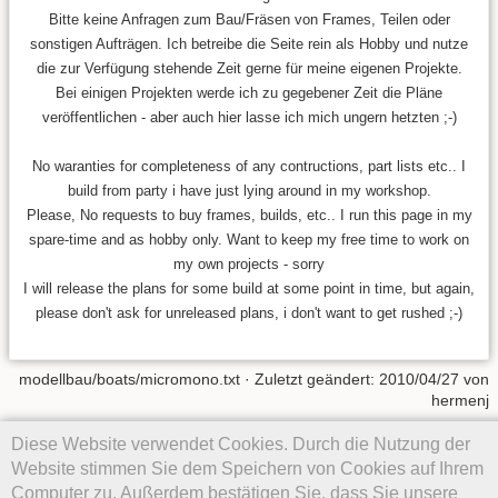
Bitte keine Anfragen zum Bau/Fräsen von Frames, Teilen oder
sonstigen Aufträgen. Ich betreibe die Seite rein als Hobby und nutze
die zur Verfügung stehende Zeit gerne für meine eigenen Projekte.
Bei einigen Projekten werde ich zu gegebener Zeit die Pläne
veröffentlichen - aber auch hier lasse ich mich ungern hetzten ;-)
No waranties for completeness of any contructions, part lists etc.. I
build from party i have just lying around in my workshop.
Please, No requests to buy frames, builds, etc.. I run this page in my
spare-time and as hobby only. Want to keep my free time to work on
my own projects - sorry
I will release the plans for some build at some point in time, but again,
please don't ask for unreleased plans, i don't want to get rushed ;-)
modellbau/boats/micromono.txt
· Zuletzt geändert:
2010/04/27
von
hermenj
Diese Website verwendet Cookies. Durch die Nutzung der
Falls nicht anders bezeichnet, ist der Inhalt dieses Wikis unter der
folgenden Lizenz veröffentlicht:
CC Attribution-Noncommercial-
Website stimmen Sie dem Speichern von Cookies auf Ihrem
Share Alike 4.0 International
Computer zu. Außerdem bestätigen Sie, dass Sie unsere