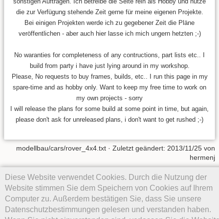
sonstigen Aufträgen. Ich betreibe die Seite rein als Hobby und nutze
die zur Verfügung stehende Zeit gerne für meine eigenen Projekte.
Bei einigen Projekten werde ich zu gegebener Zeit die Pläne
veröffentlichen - aber auch hier lasse ich mich ungern hetzten ;-)
No waranties for completeness of any contructions, part lists etc.. I
build from party i have just lying around in my workshop.
Please, No requests to buy frames, builds, etc.. I run this page in my
spare-time and as hobby only. Want to keep my free time to work on
my own projects - sorry
I will release the plans for some build at some point in time, but again,
please don't ask for unreleased plans, i don't want to get rushed ;-)
modellbau/cars/rover_4x4.txt
· Zuletzt geändert:
2013/11/25
von
hermenj
Diese Website verwendet Cookies. Durch die Nutzung der
Falls nicht anders bezeichnet, ist der Inhalt dieses Wikis unter der
folgenden Lizenz veröffentlicht:
CC Attribution-Noncommercial-
Website stimmen Sie dem Speichern von Cookies auf Ihrem
Share Alike 4.0 International
Computer zu. Außerdem bestätigen Sie, dass Sie unsere
Datenschutzbestimmungen gelesen und verstanden haben.