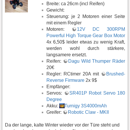
Breite: ca 26cm (incl Reifen)
Gewicht:
Steuerung: je 2 Motoren einer Seite
mit einem Regler
Motoren:
12V DC 300RPM
Powerful High Torque Gear Box Motor
4x 6,50$ leider etwas zu wenig Kraft,
werden wohl durch stärkere,
langsamere ersetzt.
Reifen:
Dagu Wild Thumper Räder
20€
Regler: RCtimer 20A mit
Brushed-
Reverse Firmware
2x 9$
Empfänger:
Servos:
SR401P Robot Servo 180
Degree
Akku:
Turnigy 3S4000mAh
Greifer:
Robotic Claw - MKII
Da der lange, kalte Winter wieder vor der Türe steht und