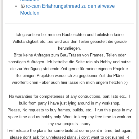
rc-cam Erfahrungsthread zu den airwave
Modulen
Ich garantiere bei meinen Bauberichten und Teilelisten keine
Vollständigkeit etc...es wird aus den Teilen gebastelt die gerade
herumliegen.
Bitte keine Anfragen zum Bau/Fräsen von Frames, Teilen oder
sonstigen Aufträgen. Ich betreibe die Seite rein als Hobby und nutze
die zur Verfügung stehende Zeit gerne für meine eigenen Projekte.
Bei einigen Projekten werde ich zu gegebener Zeit die Pläne
veröffentlichen - aber auch hier lasse ich mich ungern hetzten ;-)
No waranties for completeness of any contructions, part lists etc.. I
build from party i have just lying around in my workshop.
Please, No requests to buy frames, builds, etc.. I run this page in my
spare-time and as hobby only. Want to keep my free time to work on
my own projects - sorry
I will release the plans for some build at some point in time, but again,
please don't ask for unreleased plans, i don't want to get rushed ;-)