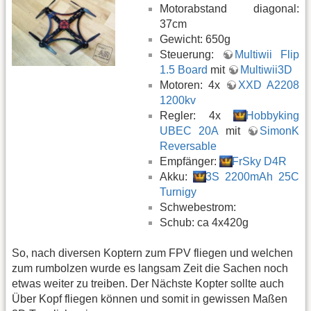
Motorabstand diagonal:
37cm
Gewicht: 650g
Steuerung:
Multiwii Flip
1.5 Board
mit
Multiwii3D
Motoren: 4x
XXD A2208
1200kv
Regler: 4x
Hobbyking
UBEC 20A
mit
SimonK
Reversable
Empfänger:
FrSky D4R
Akku:
3S 2200mAh 25C
Turnigy
Schwebestrom:
Schub: ca 4x420g
So, nach diversen Koptern zum FPV fliegen und welchen
zum rumbolzen wurde es langsam Zeit die Sachen noch
etwas weiter zu treiben. Der Nächste Kopter sollte auch
Über Kopf fliegen können und somit in gewissen Maßen