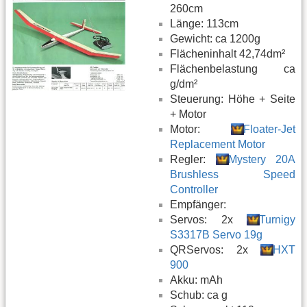
260cm
Länge: 113cm
Gewicht: ca 1200g
Flächeninhalt 42,74dm²
Flächenbelastung ca
g/dm²
Steuerung: Höhe + Seite
+ Motor
Motor:
Floater-Jet
Replacement Motor
Regler:
Mystery 20A
Brushless Speed
Controller
Empfänger:
Servos: 2x
Turnigy
S3317B Servo 19g
QRServos: 2x
HXT
900
Akku: mAh
Schub: ca g