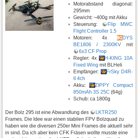
Motorabstand diagonal:
295mm
Gewicht: ~400g mit Akku
Steuerung:
Flip MWC
Flight Controller 1.5
Motoren: 4x
DYS
BE1806 / 2300KV
mit
6x3 CF Prop
Regler: 4x
H-KING 10A
Fixed Wing
mit BLHeli
Empfänger:
FrSky D4R-
II 4ch
Akku:
ZIPPY Compact
850mAh 3S 25C
(64g)
Schub: ca 1800g
Der Bolz 295 ist eine Abwandlung des
LKTR250
Frames. Die Idee war einen stabilen FPV Bolzquad zu
haben wie die diversen 250er Mini Frames die aktuell sehr
in sind. Da ich aber kein CFK Fräsen wollte musste eine