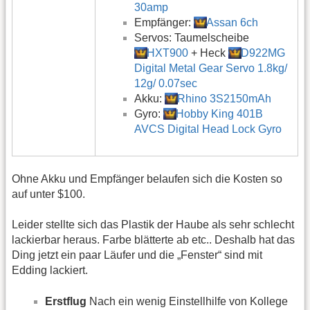
30amp
Empfänger:
Assan 6ch
Servos: Taumelscheibe
HXT900
+ Heck
D922MG
Digital Metal Gear Servo 1.8kg/
12g/ 0.07sec
Akku:
Rhino 3S2150mAh
Gyro:
Hobby King 401B
AVCS Digital Head Lock Gyro
Ohne Akku und Empfänger belaufen sich die Kosten so
auf unter $100.
Leider stellte sich das Plastik der Haube als sehr schlecht
lackierbar heraus. Farbe blätterte ab etc.. Deshalb hat das
Ding jetzt ein paar Läufer und die „Fenster“ sind mit
Edding lackiert.
Erstflug
Nach ein wenig Einstellhilfe von Kollege