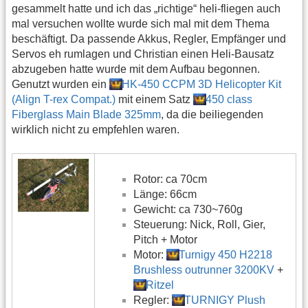
gesammelt hatte und ich das „richtige“ heli-fliegen auch
mal versuchen wollte wurde sich mal mit dem Thema
beschäftigt. Da passende Akkus, Regler, Empfänger und
Servos eh rumlagen und Christian einen Heli-Bausatz
abzugeben hatte wurde mit dem Aufbau begonnen.
Genutzt wurden ein
HK-450 CCPM 3D Helicopter Kit
(Align T-rex Compat.)
mit einem Satz
450 class
Fiberglass Main Blade 325mm
, da die beiliegenden
wirklich nicht zu empfehlen waren.
Rotor: ca 70cm
Länge: 66cm
Gewicht: ca 730~760g
Steuerung: Nick, Roll, Gier,
Pitch + Motor
Motor:
Turnigy 450 H2218
Brushless outrunner 3200KV
+
Ritzel
Regler:
TURNIGY Plush