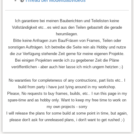
Thread bei Modellbauvideos
Ich garantiere bei meinen Bauberichten und Teilelisten keine
Vollständigkeit etc...es wird aus den Teilen gebastelt die gerade
herumliegen.
Bitte keine Anfragen zum Bau/Fräsen von Frames, Teilen oder
sonstigen Aufträgen. Ich betreibe die Seite rein als Hobby und nutze
die zur Verfügung stehende Zeit gerne für meine eigenen Projekte.
Bei einigen Projekten werde ich zu gegebener Zeit die Pläne
veröffentlichen - aber auch hier lasse ich mich ungern hetzten ;-)
No waranties for completeness of any contructions, part lists etc.. I
build from party i have just lying around in my workshop.
Please, No requests to buy frames, builds, etc.. I run this page in my
spare-time and as hobby only. Want to keep my free time to work on
my own projects - sorry
I will release the plans for some build at some point in time, but again,
please don't ask for unreleased plans, i don't want to get rushed ;-)