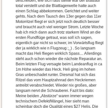
bescheiden, wie sich raus stellte war der Blattlauf
total verstellt und die Blattlagerwelle hatte auch
einen Schlag abbekommen. Gerichtet und weiter
gehts. Nach dem Tausch des 13er gegen das 11er
Motorritzel fliegt er sich jetzt noch deutlich besser
und braucht auch viel weniger Strom. Letzte Woche
hab ich mich dann auch trotz starkem Wind an die
ersten Rundflüge getraut, was soll ich sagen,
eigentlich gar nicht so schwer, im Vorwärtsflug fliegt
der ja wirklich wie n Flugzeug ;_) . So langsam
macht das Heli fliegen wirklich Spass… Allerdings
steht auch schon wieder die nächste Reparatur an.
Beim letzten Flug versagte beim Landeanflug in ca
1m Höhe wieder das Heck. Heli ging im hohen
Gras unbeschadet runter. Diesmal hat sich das
Ritzel das vom Hauptzahnrad den Heckriemen
antreibt verabschiedet. Wieder nix großes, aber
langsam nervt die Schrauberei. Fazit bis dato:
Meine beiden „Abstürze“ waren immer wegen
technischem Defekt/Mängel, hier sieht man
scheinbar doch die Qualität eines $27 Helis. Die