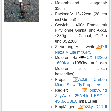
Motorabstand diagonal:
33cm
Packmaß: 13x22cm (28 cm
incl Gimbal)
Gewicht: ~400g Frame mit
FPV ohne Gimbal und Akku,
~880g incl Gimbal, GoPro
und 3S2200
Steuerung: Mittlerweile
DJI
Naza M Lite mit GPS
Motoren: 4x
RCX H2206
1600KV
(1950kv auf den
Motoren sind falsch
beschriftet)
Props:
7x3.8 Carbon
Mixed Slow Fly Propellers
Regler:
Hobbywing
SkyWalker 25A 4 In 1 ESC 2-
4S 3A SBEC
mit BLHeli
Empfänger:
FrSky D4R-II