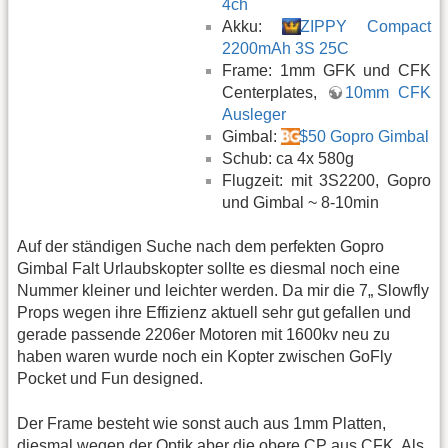
4ch
Akku:
ZIPPY Compact
2200mAh 3S 25C
Frame: 1mm GFK und CFK
Centerplates,
10mm CFK
Ausleger
Gimbal:
$50 Gopro Gimbal
Schub: ca 4x 580g
Flugzeit: mit 3S2200, Gopro
und Gimbal ~ 8-10min
Auf der ständigen Suche nach dem perfekten Gopro
Gimbal Falt Urlaubskopter sollte es diesmal noch eine
Nummer kleiner und leichter werden. Da mir die 7„ Slowfly
Props wegen ihre Effizienz aktuell sehr gut gefallen und
gerade passende 2206er Motoren mit 1600kv neu zu
haben waren wurde noch ein Kopter zwischen GoFly
Pocket und Fun designed.
Der Frame besteht wie sonst auch aus 1mm Platten,
diesmal wegen der Optik aber die obere CP aus CFK. Als