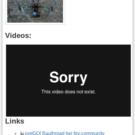
Videos:
Links
justGO! Bauthread bei fpv-community