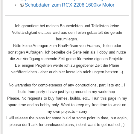
Schubdaten zum RCX 2206 1600kv Motor
Ich garantiere bei meinen Bauberichten und Teilelisten keine
Vollständigkeit etc...es wird aus den Teilen gebastelt die gerade
herumliegen.
Bitte keine Anfragen zum Bau/Fräsen von Frames, Teilen oder
sonstigen Aufträgen. Ich betreibe die Seite rein als Hobby und nutze
die zur Verfügung stehende Zeit gerne für meine eigenen Projekte.
Bei einigen Projekten werde ich zu gegebener Zeit die Pläne
veröffentlichen - aber auch hier lasse ich mich ungern hetzten ;-)
No waranties for completeness of any contructions, part lists etc.. I
build from party i have just lying around in my workshop.
Please, No requests to buy frames, builds, etc.. I run this page in my
spare-time and as hobby only. Want to keep my free time to work on
my own projects - sorry
I will release the plans for some build at some point in time, but again,
please don't ask for unreleased plans, i don't want to get rushed ;-)