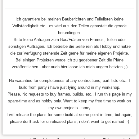
Ich garantiere bei meinen Bauberichten und Teilelisten keine
Vollständigkeit etc...es wird aus den Teilen gebastelt die gerade
herumliegen.
Bitte keine Anfragen zum Bau/Fräsen von Frames, Teilen oder
sonstigen Aufträgen. Ich betreibe die Seite rein als Hobby und nutze
die zur Verfügung stehende Zeit gerne für meine eigenen Projekte.
Bei einigen Projekten werde ich zu gegebener Zeit die Pläne
veröffentlichen - aber auch hier lasse ich mich ungern hetzten ;-)
No waranties for completeness of any contructions, part lists etc.. I
build from party i have just lying around in my workshop.
Please, No requests to buy frames, builds, etc.. I run this page in my
spare-time and as hobby only. Want to keep my free time to work on
my own projects - sorry
I will release the plans for some build at some point in time, but again,
please don't ask for unreleased plans, i don't want to get rushed ;-)