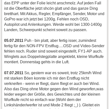
das EPP unter der Folie leicht anschmolz. Auf jeden Fall
ist die Oberfläche jetzt shcön glatt und das ganze Ding
bretthart. Mit Akkus, Regler, Empfänger, Sender, Motor und
GoPro war ich jetzt bei 1200g. Fehlen noch OSD,
Autopilot und Anlenkungen. Werde wohl bei 1300-1400g
Landen, Schwerpunkt scheint soweit zu passen.
05.07.2011
Puh - bin platt, aber fertig isser, zumindest
fertig für den NON-FPV Erstflug….OSD und Video-Sender
fehlen noch. Ruder sind soweit eingestellt, FY1-AP auch.
Winglets aus Doppelstegplatte angeklebt, kleine Wurfkufe
montiert. Donnerstag gehts in die Luft.
07.07.2011
So, gestern war es soweit, trotz 25km/h Wind
mit starken Böen konnte ich mir den Erstflug nicht
verkneifen - wenn er fliegt, dann fliegt er auch bei Wind.
Also das Ding ohne Motor gegen den Wind geworfen,was
leider wegen der Größe, des Gewichtes und der kleinen
Wurfkufe nicht so einfach war (Wohl dem der
Linkshänder/werfer ist und Mode 2 fliegt ;_) ). Gleitet ein