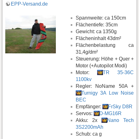
EPP-Versand.de
Spannweite: ca 150cm
Flächentiefe: 35cm
Gewicht: ca 1350g
Flächeninhalt 43dm²
Flächenbelastung ca
31,4g/dm²
Steuerung: Höhe + Quer +
Motor (+Autopilot Modi)
Motor:
TR 35-36C
1100kv
Regler: NoName 50A +
Turnigy 3A Low Noise
BEC
Empfänger:
FrSky D8R
Servos:
D-MG16R
Akku: 2x
Nano Tech
3S2200mAh
Schub: ca g