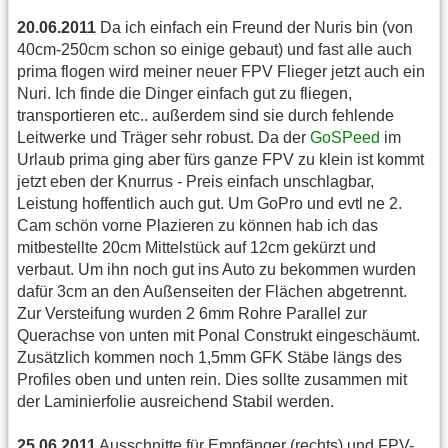
20.06.2011
Da ich einfach ein Freund der Nuris bin (von
40cm-250cm schon so einige gebaut) und fast alle auch
prima flogen wird meiner neuer FPV Flieger jetzt auch ein
Nuri. Ich finde die Dinger einfach gut zu fliegen,
transportieren etc.. außerdem sind sie durch fehlende
Leitwerke und Träger sehr robust. Da der
GoSPeed
im
Urlaub prima ging aber fürs ganze FPV zu klein ist kommt
jetzt eben der Knurrus - Preis einfach unschlagbar,
Leistung hoffentlich auch gut. Um GoPro und evtl ne 2.
Cam schön vorne Plazieren zu können hab ich das
mitbestellte 20cm Mittelstück auf 12cm gekürzt und
verbaut. Um ihn noch gut ins Auto zu bekommen wurden
dafür 3cm an den Außenseiten der Flächen abgetrennt.
Zur Versteifung wurden 2 6mm Rohre Parallel zur
Querachse von unten mit Ponal Construkt eingeschäumt.
Zusätzlich kommen noch 1,5mm GFK Stäbe längs des
Profiles oben und unten rein. Dies sollte zusammen mit
der Laminierfolie ausreichend Stabil werden.
25.06.2011
Ausschnitte für Empfänger (rechts) und FPV-