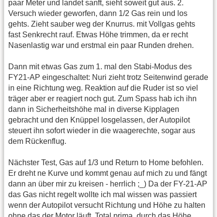
paar Meter und landet sanft, sieht soweit gut aus. 2.
Versuch wieder geworfen, dann 1/2 Gas rein und los
gehts. Zieht sauber weg der Knurrus. mit Vollgas gehts
fast Senkrecht rauf. Etwas Höhe trimmen, da er recht
Nasenlastig war und erstmal ein paar Runden drehen.
Dann mit etwas Gas zum 1. mal den Stabi-Modus des
FY21-AP eingeschaltet: Nuri zieht trotz Seitenwind gerade
in eine Richtung weg. Reaktion auf die Ruder ist so viel
träger aber er reagiert noch gut. Zum Spass hab ich ihn
dann in Sicherheitshöhe mal in diverse Kipplagen
gebracht und den Knüppel losgelassen, der Autopilot
steuert ihn sofort wieder in die waagerechte, sogar aus
dem Rückenflug.
Nächster Test, Gas auf 1/3 und Return to Home befohlen.
Er dreht ne Kurve und kommt genau auf mich zu und fängt
dann an über mir zu kreisen - herrlich ;_) Da der FY-21-AP
das Gas nicht regelt wollte ich mal wissen was passiert
wenn der Autopilot versucht Richtung und Höhe zu halten
ohne das der Motor läuft. Total prima, durch das Höhe