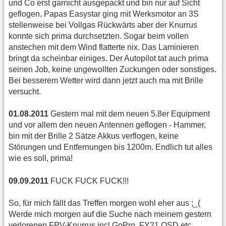
und Co erst garnicht ausgepackt und bin nur auf Sicht
geflogen. Papas Easystar ging mit Werksmotor an 3S
stellenweise bei Vollgas Rückwärts aber der Knurrus
konnte sich prima durchsetzten. Sogar beim vollen
anstechen mit dem Wind flatterte nix. Das Laminieren
bringt da scheinbar einiges. Der Autopilot tat auch prima
seinen Job, keine ungewollten Zuckungen oder sonstiges.
Bei besserem Wetter wird dann jetzt auch ma mit Brille
versucht.
01.08.2011
Gestern mal mit dem neuen 5.8er Equipment
und vor allem den neuen Antennen geflogen - Hammer,
bin mit der Brille 2 Sätze Akkus verflogen, keine
Störungen und Entfernungen bis 1200m. Endlich tut alles
wie es soll, prima!
09.09.2011
FUCK FUCK FUCK!!!
So, für mich fällt das Treffen morgen wohl eher aus ;_(
Werde mich morgen auf die Suche nach meinem gestern
verlorenen FPV-Knurrus incl GoPro, FY21 OSD etc..