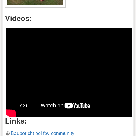
Videos:
Links:
Baubericht bei fpv-community