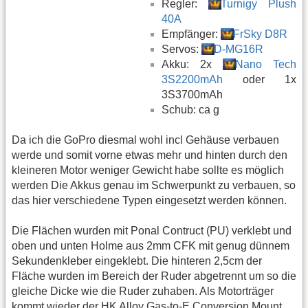
Regler:
Turnigy Plush
40A
Empfänger:
FrSky D8R
Servos:
D-MG16R
Akku: 2x
Nano Tech
3S2200mAh
oder 1x
3S3700mAh
Schub: ca g
Da ich die GoPro diesmal wohl incl Gehäuse verbauen
werde und somit vorne etwas mehr und hinten durch den
kleineren Motor weniger Gewicht habe sollte es möglich
werden Die Akkus genau im Schwerpunkt zu verbauen, so
das hier verschiedene Typen eingesetzt werden können.
Die Flächen wurden mit Ponal Contruct (PU) verklebt und
oben und unten Holme aus 2mm CFK mit genug dünnem
Sekundenkleber eingeklebt. Die hinteren 2,5cm der
Fläche wurden im Bereich der Ruder abgetrennt um so die
gleiche Dicke wie die Ruder zuhaben. Als Motorträger
kommt wieder der HK Alloy Gas-to-E Conversion Mount