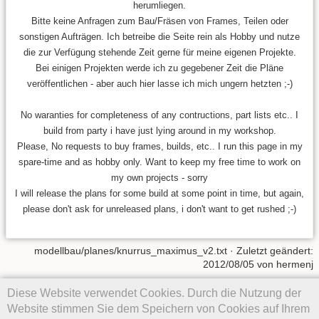
herumliegen.
Bitte keine Anfragen zum Bau/Fräsen von Frames, Teilen oder
sonstigen Aufträgen. Ich betreibe die Seite rein als Hobby und nutze
die zur Verfügung stehende Zeit gerne für meine eigenen Projekte.
Bei einigen Projekten werde ich zu gegebener Zeit die Pläne
veröffentlichen - aber auch hier lasse ich mich ungern hetzten ;-)
No waranties for completeness of any contructions, part lists etc.. I
build from party i have just lying around in my workshop.
Please, No requests to buy frames, builds, etc.. I run this page in my
spare-time and as hobby only. Want to keep my free time to work on
my own projects - sorry
I will release the plans for some build at some point in time, but again,
please don't ask for unreleased plans, i don't want to get rushed ;-)
modellbau/planes/knurrus_maximus_v2.txt
· Zuletzt geändert:
2012/08/05
von
hermenj
Diese Website verwendet Cookies. Durch die Nutzung der
Falls nicht anders bezeichnet, ist der Inhalt dieses Wikis unter der
folgenden Lizenz veröffentlicht:
CC Attribution-Noncommercial-
Website stimmen Sie dem Speichern von Cookies auf Ihrem