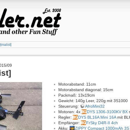
malist]
015/09
st]
Motorabstand: 11cm
Motorabstand diagonal: 15cm
Packmaß: 13x19cm
Gewicht: 140g Leer, 220g mit 3S1000
Steuerung:
AfroMini32
Motoren: 4x
DYS 1306-3100KV BX
m
Regler:
DYS BL16A Mini 16A
mit BL
Empfänger:
FrSky D4R-II 4ch
Akku:
ZIPPY Compact 1000mAh 3S