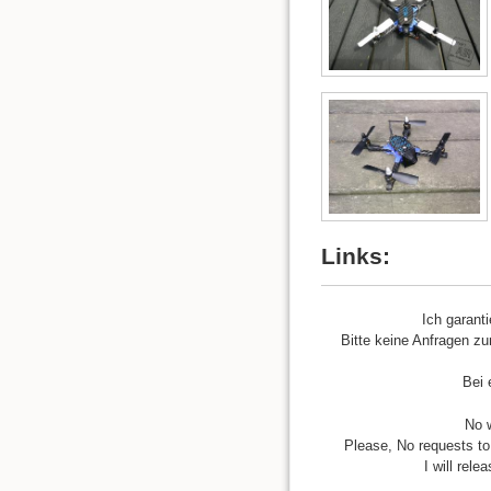
Links:
Ich garant
Bitte keine Anfragen zu
Bei 
No w
Please, No requests to 
I will rel