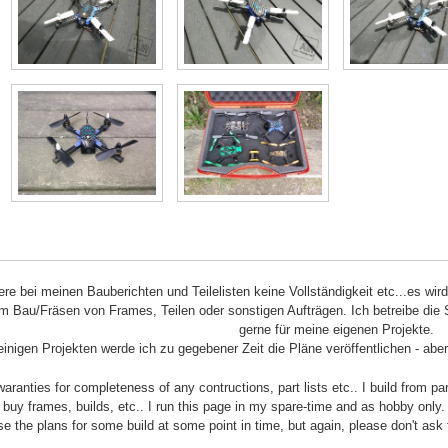
iere bei meinen Bauberichten und Teilelisten keine Vollständigkeit etc...es wir
m Bau/Fräsen von Frames, Teilen oder sonstigen Aufträgen. Ich betreibe die 
gerne für meine eigenen Projekte.
einigen Projekten werde ich zu gegebener Zeit die Pläne veröffentlichen - aber
aranties for completeness of any contructions, part lists etc.. I build from pa
buy frames, builds, etc.. I run this page in my spare-time and as hobby only
ease the plans for some build at some point in time, but again, please don't ask 