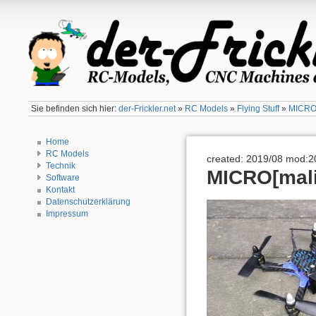
Sie befinden sich hier:
der-Frickler.net
»
RC Models
»
Flying Stuff
»
MICRO[
Home
RC Models
created: 2019/08 mod:2
Technik
MICRO[mali
Software
Kontakt
Datenschutzerklärung
Impressum