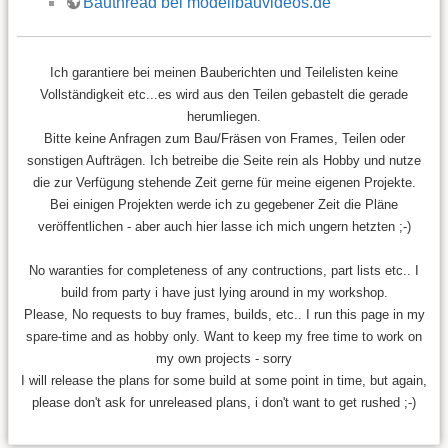
Bauthread bei modellbauvideos.de
Ich garantiere bei meinen Bauberichten und Teilelisten keine
Vollständigkeit etc...es wird aus den Teilen gebastelt die gerade
herumliegen.
Bitte keine Anfragen zum Bau/Fräsen von Frames, Teilen oder
sonstigen Aufträgen. Ich betreibe die Seite rein als Hobby und nutze
die zur Verfügung stehende Zeit gerne für meine eigenen Projekte.
Bei einigen Projekten werde ich zu gegebener Zeit die Pläne
veröffentlichen - aber auch hier lasse ich mich ungern hetzten ;-)
No waranties for completeness of any contructions, part lists etc.. I
build from party i have just lying around in my workshop.
Please, No requests to buy frames, builds, etc.. I run this page in my
spare-time and as hobby only. Want to keep my free time to work on
my own projects - sorry
I will release the plans for some build at some point in time, but again,
please don't ask for unreleased plans, i don't want to get rushed ;-)