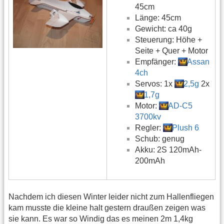
45cm
Länge: 45cm
Gewicht: ca 40g
Steuerung: Höhe +
Seite + Quer + Motor
Empfänger:
Assan
4ch
Servos: 1x
2,5g
2x
1,7g
Motor:
AD-C5
3700kv
Regler:
Plush 6
Schub: genug
Akku: 2S 120mAh-
200mAh
Nachdem ich diesen Winter leider nicht zum Hallenfliegen
kam musste die kleine halt gestern draußen zeigen was
sie kann. Es war so Windig das es meinen 2m 1,4kg