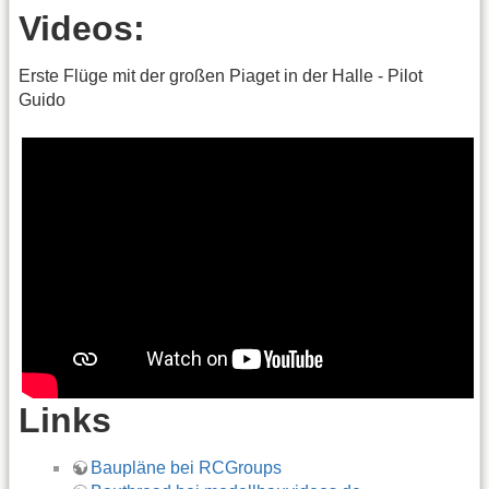
Videos:
Erste Flüge mit der großen Piaget in der Halle - Pilot
Guido
Links
Baupläne bei RCGroups