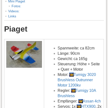
Mini Piaget
Fotos:
Videos:
Links
Piaget
Spannweite: ca 82cm
Länge: 90cm
Gewicht: ca 165g
Steuerung: Höhe + Seite
+ Quer + Motor
Motor:
Turnigy 3020
Brushless Outrunner
Motor 1200kv
Regler:
Turnigy 10A
Brushless
Empfänger:
Assan 4ch
Servos: 1x
HTX900
, 2x