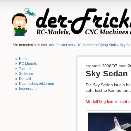
Sie befinden sich hier:
der-Frickler.net
»
RC Models
»
Flying Stuff
»
Sky S
Home
RC Models
created: 2008/07 mod:2
Technik
Sky Sedan
Software
Kontakt
Datenschutzerklärung
Die Sky Sedan ist ein be
Impressum
sehr leichte Komponent
Modell flog leider nicht