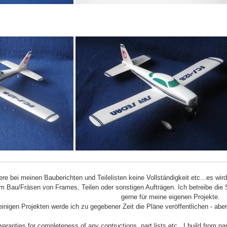
iere bei meinen Bauberichten und Teilelisten keine Vollständigkeit etc...es wir
m Bau/Fräsen von Frames, Teilen oder sonstigen Aufträgen. Ich betreibe die 
gerne für meine eigenen Projekte.
einigen Projekten werde ich zu gegebener Zeit die Pläne veröffentlichen - aber
aranties for completeness of any contructions, part lists etc.. I build from pa