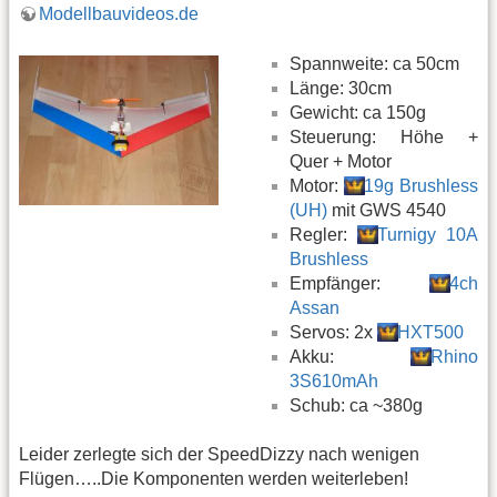
Modellbauvideos.de
Spannweite: ca 50cm
Länge: 30cm
Gewicht: ca 150g
Steuerung: Höhe +
Quer + Motor
Motor:
19g Brushless
(UH)
mit GWS 4540
Regler:
Turnigy 10A
Brushless
Empfänger:
4ch
Assan
Servos: 2x
HXT500
Akku:
Rhino
3S610mAh
Schub: ca ~380g
Leider zerlegte sich der SpeedDizzy nach wenigen
Flügen…..Die Komponenten werden weiterleben!