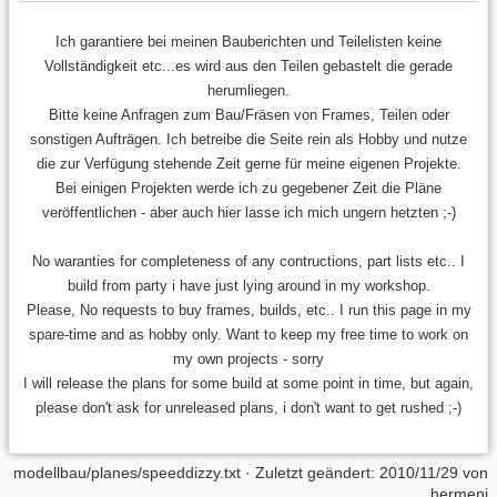
Ich garantiere bei meinen Bauberichten und Teilelisten keine
Vollständigkeit etc...es wird aus den Teilen gebastelt die gerade
herumliegen.
Bitte keine Anfragen zum Bau/Fräsen von Frames, Teilen oder
sonstigen Aufträgen. Ich betreibe die Seite rein als Hobby und nutze
die zur Verfügung stehende Zeit gerne für meine eigenen Projekte.
Bei einigen Projekten werde ich zu gegebener Zeit die Pläne
veröffentlichen - aber auch hier lasse ich mich ungern hetzten ;-)
No waranties for completeness of any contructions, part lists etc.. I
build from party i have just lying around in my workshop.
Please, No requests to buy frames, builds, etc.. I run this page in my
spare-time and as hobby only. Want to keep my free time to work on
my own projects - sorry
I will release the plans for some build at some point in time, but again,
please don't ask for unreleased plans, i don't want to get rushed ;-)
modellbau/planes/speeddizzy.txt
· Zuletzt geändert:
2010/11/29
von
hermenj