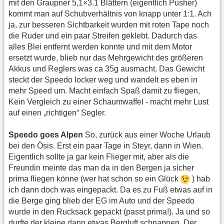
mit den Graupner 5,1×3.1 Blättern (eigentlich Pusher)
kommt man auf Schubverhältnis von knapp unter 1:1. Ach
ja, zur besseren Sichtbarkeit wurden mit roten Tape noch
die Ruder und ein paar Streifen geklebt. Dadurch das
alles Blei entfernt werden konnte und mit dem Motor
ersetzt wurde, blieb nur das Mehrgewicht des größeren
Akkus und Reglers was ca 35g ausmacht. Das Gewicht
steckt der Speedo locker weg und wandelt es eben in
mehr Speed um. Macht einfach Spaß damit zu fliegen,
Kein Vergleich zu einer Schaumwaffel - macht mehr Lust
auf einen „richtigen“ Segler.
Speedo goes Alpen
So, zurück aus einer Woche Urlaub
bei den Ösis. Erst ein paar Tage in Steyr, dann in Wien.
Eigentlich sollte ja gar kein Flieger mit, aber als die
Freundin meinte das man da in den Bergen ja sicher
prima fliegen könne (wer hat schon so ein Glück
) hab
ich dann doch was eingepackt. Da es zu Fuß etwas auf in
die Berge ging blieb der EG im Auto und der Speedo
wurde in den Rucksack gepackt (passt prima!). Ja und so
durfte der kleine dann etwas Bergluft schnappen. Der