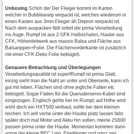
Unboxing
Schön der Der Flieger kommt im Karton
welcher in Bubblewarp verpackt ist, welches wiederum in
einen Kasten aus 3mm Flieger äh Depron verpackt ist.
Nach dem auspacken fällt sofort die prima Verarbeitung
ins Auge. Rumpf ist aus 2 GFK Halbschalen, Haube aus
CFK, Höhenleitwerk aus massiv Balsa und Fläche aus
Balsarippen+Folie. Die Flächenvorderkante ist zusätzlich
mit einer CFK-Deko Folie bebügelt.
Genauere Betrachtung und Überlegungen
Verarbeitungsqualität ist super!Rumpf ist prima Glatt,
einzig sieht man die Naht an unter und Oberseite, kann ich
gut mit leben. Flächen sind ohne jegliche Falten etc
bebügelt. Sogar Fäden für die Queruderservo-Kabel sind
eingezogen. Englisch gehts her im Rumpf, auf Höhe wird
wohl doch ein HXT500 verbaut, sollte bei dem kleinen
reichen. Ich will vorne unter der Haube platz lassen falls
später doch mal Motor und Akku hin sollen. meine 2S600
passen prima unter die Haube. Momentan kommen dann
vorne der kleine BEC Lipo, Empfänger und ganz ans