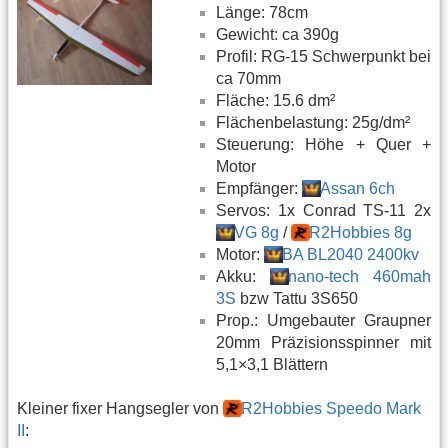
Länge: 78cm
Gewicht: ca 390g
Profil: RG-15 Schwerpunkt bei
ca 70mm
Fläche: 15.6 dm²
Flächenbelastung: 25g/dm²
Steuerung: Höhe + Quer +
Motor
Empfänger:
Assan 6ch
Servos: 1x Conrad TS-11 2x
VG 8g
/
R2Hobbies 8g
Motor:
BA BL2040 2400kv
Akku:
nano-tech 460mah
3S
bzw Tattu 3S650
Prop.: Umgebauter Graupner
20mm Präzisionsspinner mit
5,1×3,1 Blättern
Kleiner fixer Hangsegler von
R2Hobbies Speedo Mark
II
: