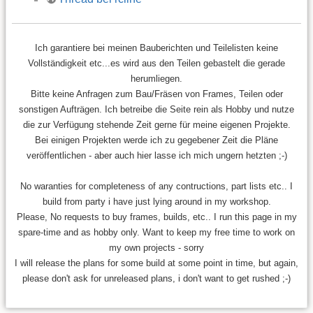
Ich garantiere bei meinen Bauberichten und Teilelisten keine
Vollständigkeit etc...es wird aus den Teilen gebastelt die gerade
herumliegen.
Bitte keine Anfragen zum Bau/Fräsen von Frames, Teilen oder
sonstigen Aufträgen. Ich betreibe die Seite rein als Hobby und nutze
die zur Verfügung stehende Zeit gerne für meine eigenen Projekte.
Bei einigen Projekten werde ich zu gegebener Zeit die Pläne
veröffentlichen - aber auch hier lasse ich mich ungern hetzten ;-)
No waranties for completeness of any contructions, part lists etc.. I
build from party i have just lying around in my workshop.
Please, No requests to buy frames, builds, etc.. I run this page in my
spare-time and as hobby only. Want to keep my free time to work on
my own projects - sorry
I will release the plans for some build at some point in time, but again,
please don't ask for unreleased plans, i don't want to get rushed ;-)