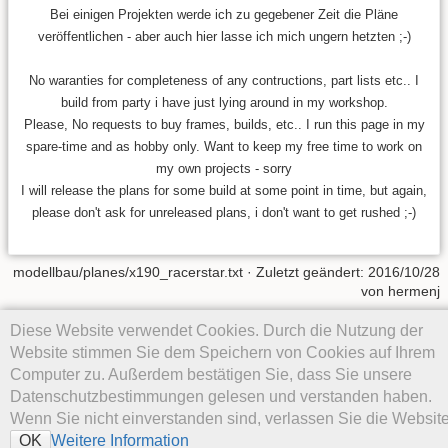
Bei einigen Projekten werde ich zu gegebener Zeit die Pläne
veröffentlichen - aber auch hier lasse ich mich ungern hetzten ;-)
No waranties for completeness of any contructions, part lists etc.. I
build from party i have just lying around in my workshop.
Please, No requests to buy frames, builds, etc.. I run this page in my
spare-time and as hobby only. Want to keep my free time to work on
my own projects - sorry
I will release the plans for some build at some point in time, but again,
please don't ask for unreleased plans, i don't want to get rushed ;-)
modellbau/planes/x190_racerstar.txt
· Zuletzt geändert:
2016/10/28
von
hermenj
Diese Website verwendet Cookies. Durch die Nutzung der
Falls nicht anders bezeichnet, ist der Inhalt dieses Wikis unter der
folgenden Lizenz veröffentlicht:
CC Attribution-Noncommercial-
Website stimmen Sie dem Speichern von Cookies auf Ihrem
Share Alike 4.0 International
Computer zu. Außerdem bestätigen Sie, dass Sie unsere
Datenschutzbestimmungen gelesen und verstanden haben.
Wenn Sie nicht einverstanden sind, verlassen Sie die Website
Weitere Information
OK