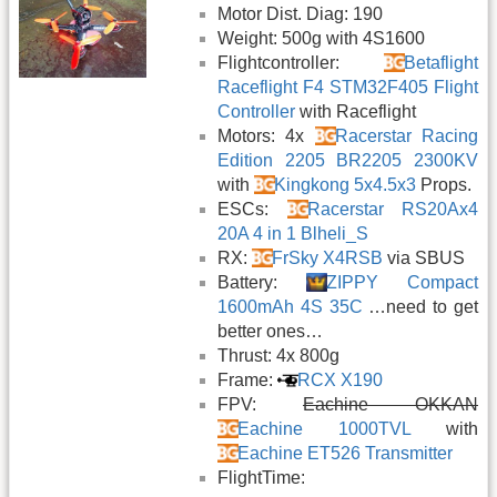
Motor Dist. Diag: 190
Weight: 500g with 4S1600
Flightcontroller:
Betaflight
Raceflight F4 STM32F405 Flight
Controller
with Raceflight
Motors: 4x
Racerstar Racing
Edition 2205 BR2205 2300KV
with
Kingkong 5x4.5x3
Props.
ESCs:
Racerstar RS20Ax4
20A 4 in 1 Blheli_S
RX:
FrSky X4RSB
via SBUS
Battery:
ZIPPY Compact
1600mAh 4S 35C
…need to get
better ones…
Thrust: 4x 800g
Frame:
RCX X190
FPV:
Eachine OKKAN
Eachine 1000TVL
with
Eachine ET526 Transmitter
FlightTime: