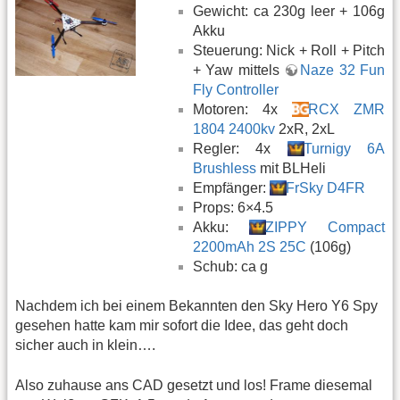
Gewicht: ca 230g leer + 106g
Akku
Steuerung: Nick + Roll + Pitch
+ Yaw mittels
Naze 32 Fun
Fly Controller
Motoren: 4x
RCX ZMR
1804 2400kv
2xR, 2xL
Regler: 4x
Turnigy 6A
Brushless
mit BLHeli
Empfänger:
FrSky D4FR
Props: 6×4.5
Akku:
ZIPPY Compact
2200mAh 2S 25C
(106g)
Schub: ca g
Nachdem ich bei einem Bekannten den Sky Hero Y6 Spy
gesehen hatte kam mir sofort die Idee, das geht doch
sicher auch in klein….
Also zuhause ans CAD gesetzt und los! Frame diesemal