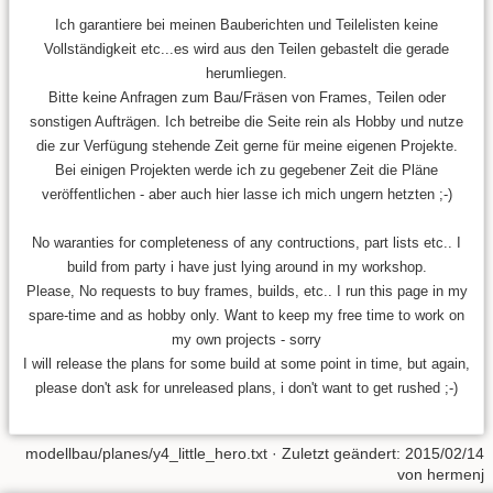
Ich garantiere bei meinen Bauberichten und Teilelisten keine
Vollständigkeit etc...es wird aus den Teilen gebastelt die gerade
herumliegen.
Bitte keine Anfragen zum Bau/Fräsen von Frames, Teilen oder
sonstigen Aufträgen. Ich betreibe die Seite rein als Hobby und nutze
die zur Verfügung stehende Zeit gerne für meine eigenen Projekte.
Bei einigen Projekten werde ich zu gegebener Zeit die Pläne
veröffentlichen - aber auch hier lasse ich mich ungern hetzten ;-)
No waranties for completeness of any contructions, part lists etc.. I
build from party i have just lying around in my workshop.
Please, No requests to buy frames, builds, etc.. I run this page in my
spare-time and as hobby only. Want to keep my free time to work on
my own projects - sorry
I will release the plans for some build at some point in time, but again,
please don't ask for unreleased plans, i don't want to get rushed ;-)
modellbau/planes/y4_little_hero.txt
· Zuletzt geändert:
2015/02/14
von
hermenj