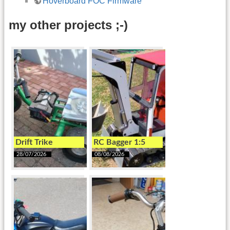
Hoverboard FOC Firmware
my other projects ;-)
Drift Trike
RC Bagger 1:5
28/07/2026
08/08/2026