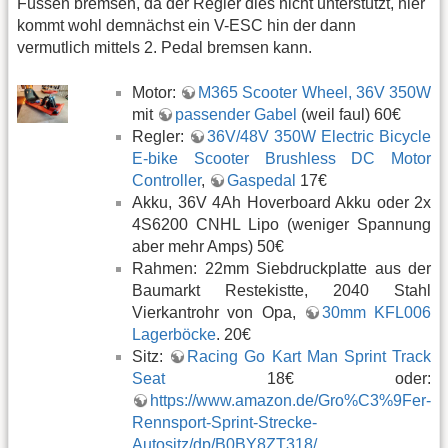
Füssen bremsen, da der Regler dies nicht unterstützt, hier
kommt wohl demnächst ein V-ESC hin der dann
vermutlich mittels 2. Pedal bremsen kann.
Motor:
M365 Scooter Wheel, 36V 350W
mit
passender Gabel
(weil faul) 60€
Regler:
36V/48V 350W Electric Bicycle
E-bike Scooter Brushless DC Motor
Controller
,
Gaspedal
17€
Akku, 36V 4Ah Hoverboard Akku oder 2x
4S6200 CNHL Lipo (weniger Spannung
aber mehr Amps) 50€
Rahmen: 22mm Siebdruckplatte aus der
Baumarkt Restekistte, 2040 Stahl
Vierkantrohr von Opa,
30mm KFL006
Lagerböcke
. 20€
Sitz:
Racing Go Kart Man Sprint Track
Seat
18€ oder:
https://www.amazon.de/Gro%C3%9Fer-
Rennsport-Sprint-Strecke-
Autositz/dp/B0BY8ZT318/