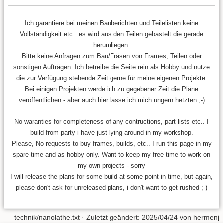
Ich garantiere bei meinen Bauberichten und Teilelisten keine
Vollständigkeit etc...es wird aus den Teilen gebastelt die gerade
herumliegen.
Bitte keine Anfragen zum Bau/Fräsen von Frames, Teilen oder
sonstigen Aufträgen. Ich betreibe die Seite rein als Hobby und nutze
die zur Verfügung stehende Zeit gerne für meine eigenen Projekte.
Bei einigen Projekten werde ich zu gegebener Zeit die Pläne
veröffentlichen - aber auch hier lasse ich mich ungern hetzten ;-)
No waranties for completeness of any contructions, part lists etc.. I
build from party i have just lying around in my workshop.
Please, No requests to buy frames, builds, etc.. I run this page in my
spare-time and as hobby only. Want to keep my free time to work on
my own projects - sorry
I will release the plans for some build at some point in time, but again,
please don't ask for unreleased plans, i don't want to get rushed ;-)
technik/nanolathe.txt
· Zuletzt geändert:
2025/04/24
von
hermenj